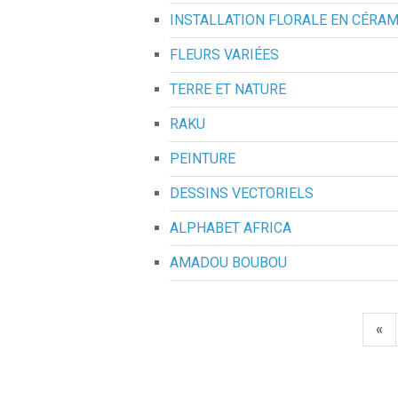
INSTALLATION FLORALE EN CÉRA
FLEURS VARIÉES
TERRE ET NATURE
RAKU
PEINTURE
DESSINS VECTORIELS
ALPHABET AFRICA
AMADOU BOUBOU
Pa
Pr
«
de
Pa